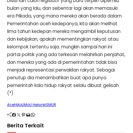
Disisi lain calon legislatif yang baru terpilih dipemilu
bulan yang lalu, dan sebentar lagi akan memasuki
era Pilkada, yang mana mereka akan berada dalam
Pemerintahan aceh kedepanya, kita akan melihat
lima tahun kedepan mereka mengambil keputusan
dan kebijakan, apakah mementingkan rakyat atau
kelompok tertentu saja. mungkin sampai hari ini
partai politik yang ada terkesan melahirkan penjahat,
dan mereka yang ada di pemerintahan tidak bisa
menjadi representasi perwakilan rakyat. Sebagai
penutup dia menambahkan buat apa punya
pemerintah kalo hidup rakyat selalu dibuat gelisah.
(*)
Aceh
MoU
MoU Helsinki
SMUR
Facebook
Twitter
Pinterest
Mail
WhatsApp
Berita Terkait