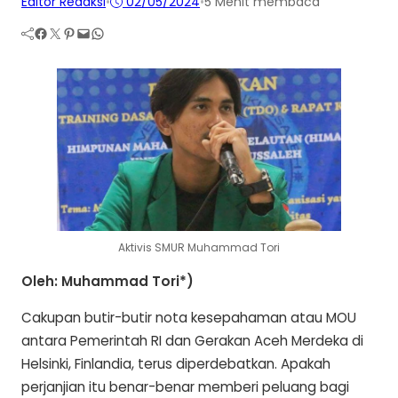
Editor Redaksi
•
02/05/2024
•
5 Menit membaca
Facebook
Twitter
Pinterest
Mail
WhatsApp
Aktivis SMUR Muhammad Tori
Oleh: Muhammad Tori*)
Cakupan butir-butir nota kesepahaman atau MOU
antara Pemerintah RI dan Gerakan Aceh Merdeka di
Helsinki, Finlandia, terus diperdebatkan. Apakah
perjanjian itu benar-benar memberi peluang bagi