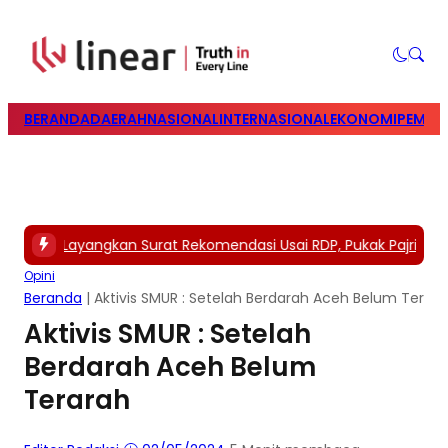
BERANDA
DAERAH
NASIONAL
INTERNASIONAL
EKONOMI
PEMILU
isi A Layangkan Surat Rekomendasi Usai RDP, Pukak Pajri Minta D
Opini
Beranda
|
Aktivis SMUR : Setelah Berdarah Aceh Belum Terar
Aktivis SMUR : Setelah
Berdarah Aceh Belum
Terarah