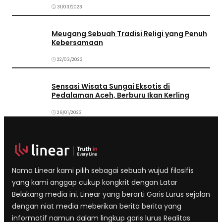
31/03/2023
Meugang Sebuah Tradisi Religi yang Penuh
Kebersamaan
22/03/2023
Sensasi Wisata Sungai Eksotis di
Pedalaman Aceh, Berburu Ikan Kerling
26/01/2023
Nama Linear kami pilih sebagai sebuah wujud filosifis
yang kami anggap cukup kongkrit dengan Latar
Belakang media ini, Linear yang berarti Garis Lurus sejalan
dengan niat media meberikan berita berita yang
informatif namun dalam lingkup garis lurus Realitas