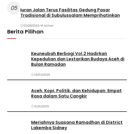
05
Iuran Jalan Terus Fasilitas Gedung Pasar
Tradisional di Subulussalam Memprihatinkan
02/08/2026
•
91 Dilihat
Berita Pilihan
Keuneubah Berbagi Vol.2 Hadirkan
Kepedulian dan Lestarikan Budaya Aceh di
Bulan Ramadan
19/03/2026
Aceh, Kopi, Politik, dan Kehidupan: Empat
Rasa dalam Satu Cangkir
10/10/2025
Meriahnya Suasana Ramadhan di District
Lakemba Sidney