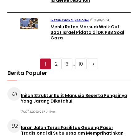
Israel ke Lebanon
•
26/01/2024
INTERNASIONAL
|
NASIONAL
Menlu Retno Marsudi Walk Out
Saat Israel Pidato di DK PBB Soal
Gaza
1
2
3
…
10
Berita Populer
01
Inilah Struktur Kulit Manusia Beserta Fungsinya
Yang Jarang Diketahui
27/12/2022
•
257 Dilihat
02
Iuran Jalan Terus Fasilitas Gedung Pasar
Tradisional di Subulussalam Memprihatinkan