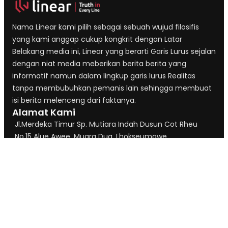
Nama Linear kami pilih sebagai sebuah wujud filosifis
yang kami anggap cukup kongkrit dengan Latar
Belakang media ini, Linear yang berarti Garis Lurus sejalan
dengan niat media meberikan berita berita yang
informatif namun dalam lingkup garis lurus Realitas
tanpa membubuhkan pemanis lain sehingga membuat
isi berita melenceng dari faktanya.
Alamat Kami
Jl.Merdeka Timur Sp. Mutiara Indah Dusun Cot Rheu
No.15 Alue Awee, Muara Dua, Lhokseumawe
+628118122605
linearmedia24@gmail.com
Jejaring
Linear Sport
Linear Aceh Timur
Linear Industri