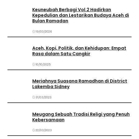
Keuneubah Berbagi Vol.2 Hadirkan
Kepedulian dan Lestarikan Budaya Aceh di
Bulan Ramadan
19/03/2026
Aceh, Kopi, Politik, dan Kehidupan: Empat
Rasa dalam Satu Cangkir
10/10/2025
Meriahnya Suasana Ramadhan di District
Lakemba Sidney
31/03/2023
Meugang Sebuah Tradisi Religi yang Penuh
Kebersamaan
22/03/2023