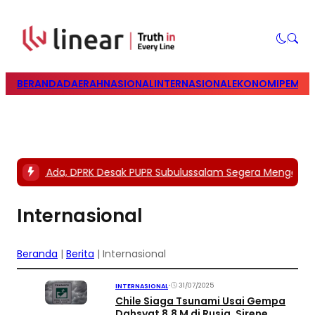
BERANDA
DAERAH
NASIONAL
INTERNASIONAL
EKONOMI
PEMILU
nggaran Ada, DPRK Desak PUPR Subulussalam Segera Mengerjaka
Internasional
Beranda
|
Berita
|
Internasional
•
31/07/2025
INTERNASIONAL
Chile Siaga Tsunami Usai Gempa
Dahsyat 8,8 M di Rusia, Sirene