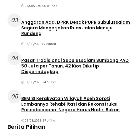
02/08/2026
•
90 Dilihat
03
Anggaran Ada, DPRK Desak PUPR Subulussalam
Segera Mengerjakan Ruas Jalan Menuju
Rundeng
05/08/2026
•
82 Dilihat
04
Pasar Tradisional Subulussalam Sumbang PAD
50 Juta per Tahun, 42 Kios Dikutip
Disperindagkop
04/08/2026
•
74 Dilihat
05
BEM SI Kerakyatan Wilayah Aceh Soroti
Lambannya Rehabilitasi dan Rekonstruksi
Pascabencana: Negara Harus Hadir, Bukan
Terjebak dalam Birokrasi
06/08/2026
•
67 Dilihat
Berita Pilihan