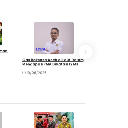
Opini
Opini
aman:
Mualem di Persim
Gas Raksasa Aceh di Laut Dalam,
Didesil, Kepercay
Mengapa BPMA Dibatasi 12 Mil
Terbelah
19/06/2026
16/05/2026