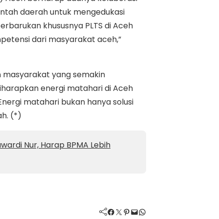
rintah daerah untuk mengedukasi
terbarukan khususnya PLTS di Aceh
etensi dari masyarakat aceh,”
 masyarakat yang semakin
iharapkan energi matahari di Aceh
nergi matahari bukan hanya solusi
h. (*)
ardi Nur, Harap BPMA Lebih
Facebook
Twitter
Pinterest
Mail
WhatsApp