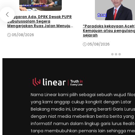
Subulussalam
Opini
Anggaran Ada, DPRK Desak PUPR
Subulussalam Segera
Mengerjakan Ruas Jalan Menuju
“Paradoks kekayaan Aceh
Rundeng
Kemajuan atau pengulan
05/08/2026
sejarah
05/08/2026
Nama Linear kami pilih sebagai sebuah wujud filos
yang kami anggap cukup kongkrit dengan Latar
Belakang media ini, Linear yang berarti Garis Lurus
dengan niat media meberikan berita berita yang
informatif namun dalam lingkup garis lurus Realit
tanpa membubuhkan pemanis lain sehingga m