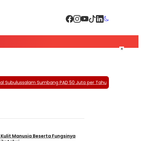
×
ubulussalam Sumbang PAD 50 Juta per Tahun, 42 Kios Dikutip Di
r Kulit Manusia Beserta Fungsinya