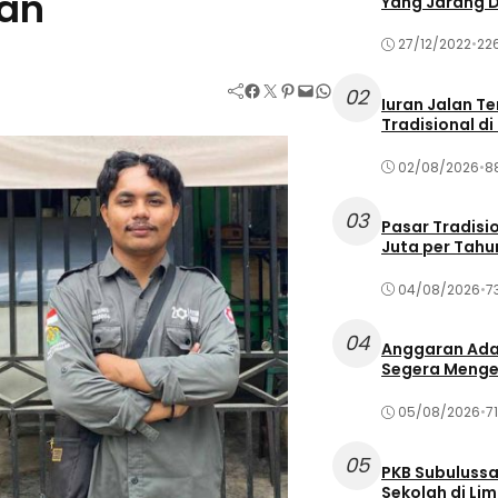
tan
Yang Jarang D
27/12/2022
•
226
Facebook
Twitter
Pinterest
Mail
WhatsApp
02
Iuran Jalan Te
Tradisional d
02/08/2026
•
88
03
Pasar Tradis
Juta per Tahu
04/08/2026
•
73
04
Anggaran Ada
Segera Menge
05/08/2026
•
71
05
PKB Subuluss
Sekolah di Li