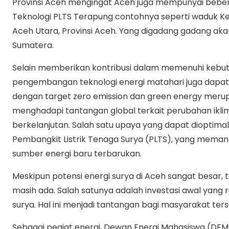
Provinsi Aceh mengingat Aceh juga mempunyai bebe
Teknologi PLTS Terapung contohnya seperti waduk K
Aceh Utara, Provinsi Aceh. Yang digadang gadang aka
Sumatera.
Selain memberikan kontribusi dalam memenuhi kebutu
pengembangan teknologi energi matahari juga dapat
dengan target zero emission dan green energy meru
menghadapi tantangan global terkait perubahan ikli
berkelanjutan. Salah satu upaya yang dapat diopti
Pembangkit Listrik Tenaga Surya (PLTS), yang meman
sumber energi baru terbarukan.
Meskipun potensi energi surya di Aceh sangat besa
masih ada. Salah satunya adalah investasi awal yang rel
surya. Hal ini menjadi tantangan bagi masyarakat terse
Sebagai pegiat energi, Dewan Energi Mahasiswa (DE