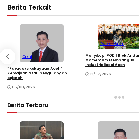
Berita Terkait
Daerah
Opini
Menyikapi POD I Blok And
Opini
Momentum Membangun
Industrialisasi Aceh
“Paradoks kekayaan Aceh”
Kemajuan atau pengulangan
12/07/2026
sejarah
05/08/2026
Berita Terbaru