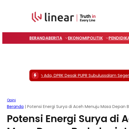
BERANDA
BERITA
EKONOMI
POLITIK
PENDIDIK
#1 -
Anggaran Ada, DPRK Desak PUPR Subulussalam Segera Me
Opini
Beranda
|
Potensi Energi Surya di Aceh Menuju Masa Depan B
Potensi Energi Surya di