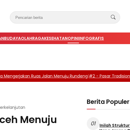
AN
BUDAYA
OLAHRAGA
KESEHATAN
OPINI
INFOGRAFIS
ngerjakan Ruas Jalan Menuju Rundeng
|
#2 -
Pasar Tradisional S
Berita Populer
erkelanjutan
 Aceh Menuju
01
Inilah Struktu