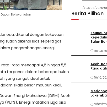
03/08/2026
•
65
Berita Pilihan
a Depan Berkelanjutan
Keuneuba
ndonesia, dikenal dengan kekayaan
Kepeduli
 sudah dikenal luas seperti gas
Bulan R
ar dalam pengembangan energi
19/03/2
Aceh, Kop
ng rata-rata mencapai 4,8 hingga 5,5
Rasa dal
Kota terpanas dalam beberapa bulan
10/10/20
yah yang sangat ideal untuk
 dalam skala besar maupun kecil.
Meriahny
Lakemba 
n Dewan Energi Mahasiswa (DEM) Aceh
 (PLTS). Energi matahari juga bisa
31/03/20