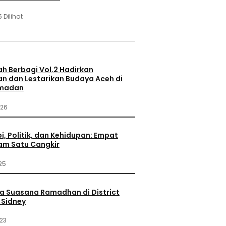
 Dilihat
h Berbagi Vol.2 Hadirkan
an dan Lestarikan Budaya Aceh di
amadan
026
i, Politik, dan Kehidupan: Empat
am Satu Cangkir
25
a Suasana Ramadhan di District
Sidney
23