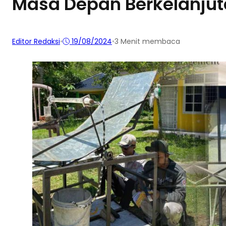
Masa Depan Berkelanju
Editor Redaksi
•
19/08/2024
•
3 Menit membaca