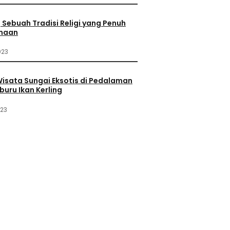
Sebuah Tradisi Religi yang Penuh
maan
023
Wisata Sungai Eksotis di Pedalaman
buru Ikan Kerling
023