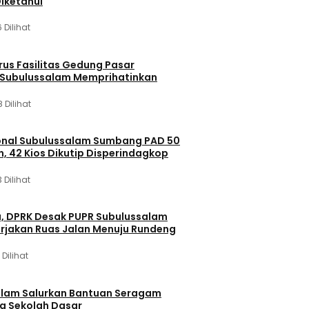
iketahui
 Dilihat
rus Fasilitas Gedung Pasar
i Subulussalam Memprihatinkan
 Dilihat
ional Subulussalam Sumbang PAD 50
n, 42 Kios Dikutip Disperindagkop
 Dilihat
, DPRK Desak PUPR Subulussalam
rjakan Ruas Jalan Menuju Rundeng
 Dilihat
alam Salurkan Bantuan Seragam
ma Sekolah Dasar