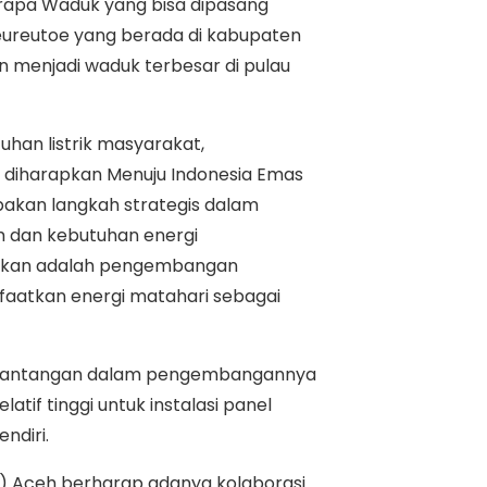
rapa Waduk yang bisa dipasang
eureutoe yang berada di kabupaten
n menjadi waduk terbesar di pulau
han listrik masyarakat,
 diharapkan Menuju Indonesia Emas
pakan langkah strategis dalam
m dan kebutuhan energi
malkan adalah pengembangan
faatkan energi matahari sebagai
r, tantangan dalam pengembangannya
atif tinggi untuk instalasi panel
ndiri.
M) Aceh berharap adanya kolaborasi