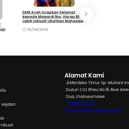
Daerah
Abdya
DEM Aceh Ucapkan Selamat
Wadirlantas Polda
kepada Mawardi Nur, Harap BPMA
Kinerja Layanan 
Lebih Inklusif Libatkan Mahasiswa
Abdya
”
dan Akademisi
gan
05/08/2026
05/08/2026
Alamat Kami
Jl.Merdeka Timur Sp. Mutiara I
Dusun Cot Rheu No.15 Alue Awe
ifis
Dua, Lhokseumawe
+628118122605
 sejalan
linearmedia24@gmail.com
as
embuat