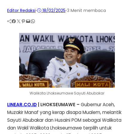
Editor Redaksi
•
18/02/2025
•
3 Menit membaca
Facebook
Twitter
Pinterest
Mail
WhatsApp
Walikota Lhokseumawe Sayuti Abubakar
LINEAR.CO.ID
| LHOKSEUMAWE –
Gubernur Aceh,
Muzakir Manaf yang kerap disapa Mualem, melantik
Sayuti Abubakar dan Husaini POM sebagai Walikota
dan Wakil Walikota Lhokseumawe terpilih untuk