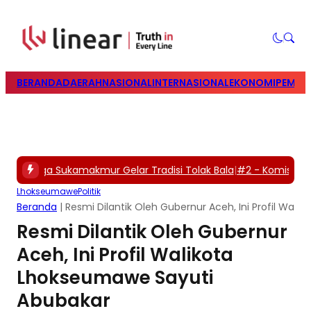
BERANDA
DAERAH
NASIONAL
INTERNASIONAL
EKONOMI
PEMILU
 -
Warga Sukamakmur Gelar Tradisi Tolak Bala
|
#2 -
Komisi A Lay
Lhokseumawe
Politik
Beranda
|
Resmi Dilantik Oleh Gubernur Aceh, Ini Profil Wal
Resmi Dilantik Oleh Gubernur
Aceh, Ini Profil Walikota
Lhokseumawe Sayuti
Abubakar