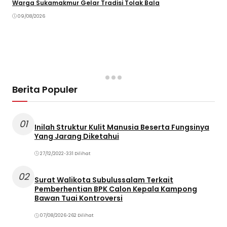
Warga Sukamakmur Gelar Tradisi Tolak Bala
09/08/2026
Berita Populer
01
Inilah Struktur Kulit Manusia Beserta Fungsinya
Yang Jarang Diketahui
27/12/2022
•
331 Dilihat
02
Surat Walikota Subulussalam Terkait
Pemberhentian BPK Calon Kepala Kampong
Bawan Tuai Kontroversi
07/08/2026
•
262 Dilihat