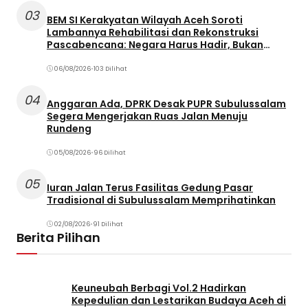
03
BEM SI Kerakyatan Wilayah Aceh Soroti
Lambannya Rehabilitasi dan Rekonstruksi
Pascabencana: Negara Harus Hadir, Bukan
Terjebak dalam Birokrasi
06/08/2026
•
103 Dilihat
04
Anggaran Ada, DPRK Desak PUPR Subulussalam
Segera Mengerjakan Ruas Jalan Menuju
Rundeng
05/08/2026
•
96 Dilihat
05
Iuran Jalan Terus Fasilitas Gedung Pasar
Tradisional di Subulussalam Memprihatinkan
02/08/2026
•
91 Dilihat
Berita Pilihan
Keuneubah Berbagi Vol.2 Hadirkan
Kepedulian dan Lestarikan Budaya Aceh di