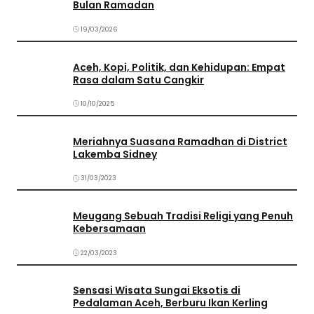
Bulan Ramadan
19/03/2026
Aceh, Kopi, Politik, dan Kehidupan: Empat
Rasa dalam Satu Cangkir
10/10/2025
Meriahnya Suasana Ramadhan di District
Lakemba Sidney
31/03/2023
Meugang Sebuah Tradisi Religi yang Penuh
Kebersamaan
22/03/2023
Sensasi Wisata Sungai Eksotis di
Pedalaman Aceh, Berburu Ikan Kerling