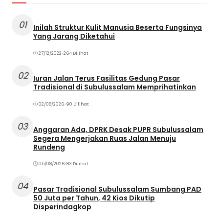
01
Inilah Struktur Kulit Manusia Beserta Fungsinya
Yang Jarang Diketahui
27/12/2022
•
264 Dilihat
02
Iuran Jalan Terus Fasilitas Gedung Pasar
Tradisional di Subulussalam Memprihatinkan
02/08/2026
•
90 Dilihat
03
Anggaran Ada, DPRK Desak PUPR Subulussalam
Segera Mengerjakan Ruas Jalan Menuju
Rundeng
05/08/2026
•
83 Dilihat
04
Pasar Tradisional Subulussalam Sumbang PAD
50 Juta per Tahun, 42 Kios Dikutip
Disperindagkop