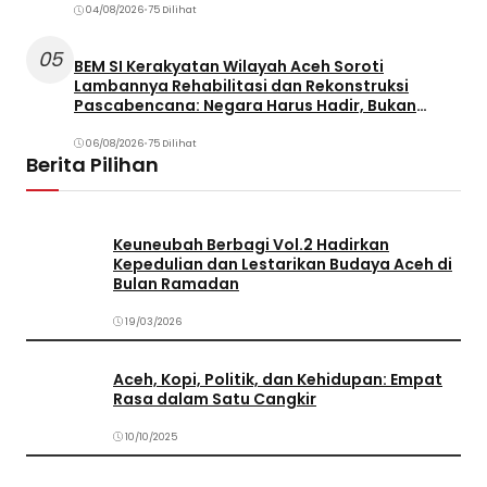
04/08/2026
•
75 Dilihat
05
BEM SI Kerakyatan Wilayah Aceh Soroti
Lambannya Rehabilitasi dan Rekonstruksi
Pascabencana: Negara Harus Hadir, Bukan
Terjebak dalam Birokrasi
06/08/2026
•
75 Dilihat
Berita Pilihan
Keuneubah Berbagi Vol.2 Hadirkan
Kepedulian dan Lestarikan Budaya Aceh di
Bulan Ramadan
19/03/2026
Aceh, Kopi, Politik, dan Kehidupan: Empat
Rasa dalam Satu Cangkir
10/10/2025