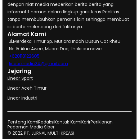
dengan niat media meberikan berita berita yang
informatif namun dalam lingkup garis lurus Realitas
tanpa membubuhkan pemanis lain sehingga membuat
isi berita melenceng dari faktanya.
Alamat Kami
Jl.Merdeka Timur Sp. Mutiara Indah Dusun Cot Rheu
No.15 Alue Awee, Muara Dua, Lhokseumawe
+628118122605
linearmedia24@gmail.com
Jejaring
Linear Sport
Linear Aceh Timur
Linear Industri
Tentang Kami
Redaksi
Kontak Kami
Karir
Periklanan
Pedoman Media Siber
© 2022 PT. JURNAL MULTI KREASI