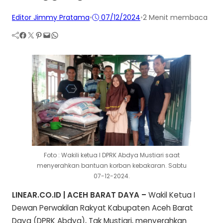
Editor Jimmy Pratama
•
07/12/2024
•
2 Menit membaca
Facebook
Twitter
Pinterest
Mail
WhatsApp
Foto : Wakili ketua I DPRK Abdya Mustiari saat
menyerahkan bantuan korban kebakaran. Sabtu
07-12-2024.
LINEAR.CO.ID | ACEH BARAT DAYA –
Wakil Ketua I
Dewan Perwakilan Rakyat Kabupaten Aceh Barat
Daya (DPRK Abdya), Tgk Mustiari, menyerahkan