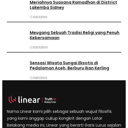
Meriahnya Suasana Ramadhan di District
Lakemba Sidney
31/03/2023
Meugang Sebuah Tradisi Religi yang Penuh
Kebersamaan
22/03/2023
Sensasi Wisata Sungai Eksotis di
Pedalaman Aceh, Berburu Ikan Kerling
26/01/2023
Nama Linear kami pilih sebagai sebuah wujud filosifis
yang kami anggap cukup kongkrit dengan Latar
Belakang media ini, Linear yang berarti Garis Lurus sejalan