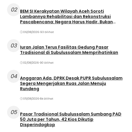
02
BEM SI Kerakyatan Wilayah Aceh Soroti
Lambannya Rehabilitasi dan Rekonstruksi
Pascabencana: Negara Harus Hadir, Bukan
Terjebak dalam Birokrasi
06/08/2026
•
93 Dilihat
03
Iuran Jalan Terus Fasilitas Gedung Pasar
Tradisional di Subulussalam Memprihatinkan
02/08/2026
•
90 Dilihat
04
Anggaran Ada, DPRK Desak PUPR Subulussalam
Segera Mengerjakan Ruas Jalan Menuju
Rundeng
05/08/2026
•
84 Dilihat
05
Pasar Tradisional Subulussalam Sumbang PAD
50 Juta per Tahun, 42 Kios Dikutip
Disperindagkop