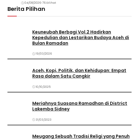
04/08/2026
•
76 Dilihat
Berita Pilihan
Keuneubah Berbagi Vol.2 Hadirkan
Kepedulian dan Lestarikan Budaya Aceh di
Bulan Ramadan
19/03/2026
Aceh, Kopi, Politik, dan Kehidupan: Empat
Rasa dalam Satu Cangkir
10/10/2025
Meriahnya Suasana Ramadhan di District
Lakemba Sidney
31/03/2023
Meugang Sebuah Tradisi Religi yang Penuh