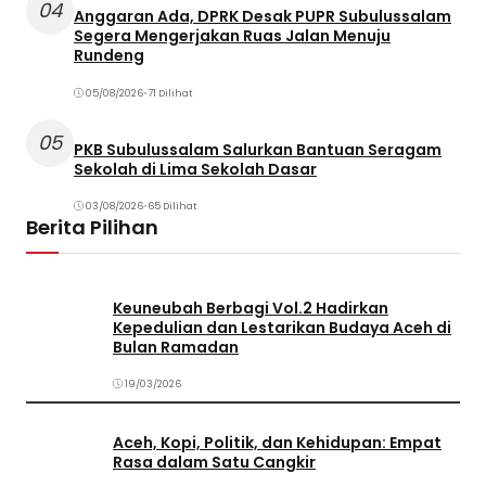
04
Anggaran Ada, DPRK Desak PUPR Subulussalam
Segera Mengerjakan Ruas Jalan Menuju
Rundeng
05/08/2026
•
71 Dilihat
05
PKB Subulussalam Salurkan Bantuan Seragam
Sekolah di Lima Sekolah Dasar
03/08/2026
•
65 Dilihat
Berita Pilihan
Keuneubah Berbagi Vol.2 Hadirkan
Kepedulian dan Lestarikan Budaya Aceh di
Bulan Ramadan
19/03/2026
Aceh, Kopi, Politik, dan Kehidupan: Empat
Rasa dalam Satu Cangkir