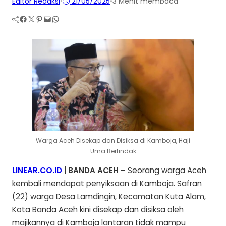
Editor Redaksi
•
21/05/2025
•
3 Menit membaca
Facebook
Twitter
Pinterest
Mail
WhatsApp
Warga Aceh Disekap dan Disiksa di Kamboja, Haji
Uma Bertindak
LINEAR.CO.ID
| BANDA ACEH –
Seorang warga Aceh
kembali mendapat penyiksaan di Kamboja. Safran
(22) warga Desa Lamdingin, Kecamatan Kuta Alam,
Kota Banda Aceh kini disekap dan disiksa oleh
majikannya di Kamboja lantaran tidak mampu