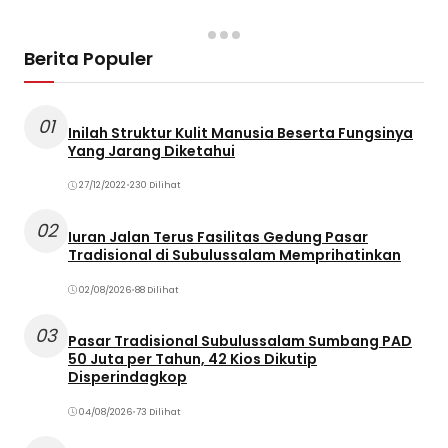
Berita Populer
01
Inilah Struktur Kulit Manusia Beserta Fungsinya
Yang Jarang Diketahui
27/12/2022
•
230 Dilihat
02
Iuran Jalan Terus Fasilitas Gedung Pasar
Tradisional di Subulussalam Memprihatinkan
02/08/2026
•
88 Dilihat
03
Pasar Tradisional Subulussalam Sumbang PAD
50 Juta per Tahun, 42 Kios Dikutip
Disperindagkop
04/08/2026
•
73 Dilihat