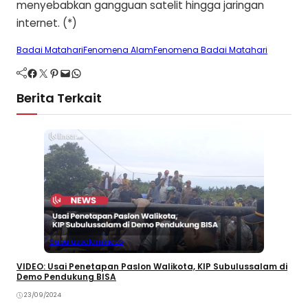
menyebabkan gangguan satelit hingga jaringan
internet. (*)
Badai Matahari
Fenomena Alam
Fenomena Badai Matahari
Facebook
Twitter
Pinterest
Mail
WhatsApp
Berita Terkait
Subulussalam
Video
VIDEO: Usai Penetapan Paslon Walikota, KIP Subulussalam di
Demo Pendukung BISA
23/09/2024