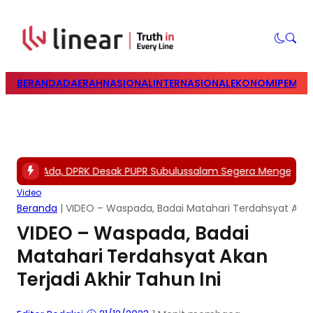
BERANDA
DAERAH
NASIONAL
INTERNASIONAL
EKONOMI
PEMILU
garan Ada, DPRK Desak PUPR Subulussalam Segera Mengerjakan
Video
Beranda
|
VIDEO – Waspada, Badai Matahari Terdahsyat Akan 
VIDEO – Waspada, Badai
Matahari Terdahsyat Akan
Terjadi Akhir Tahun Ini