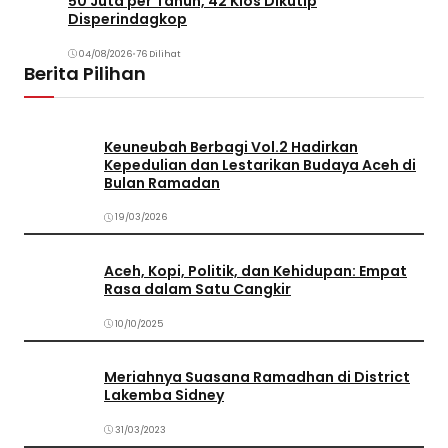
50 Juta per Tahun, 42 Kios Dikutip
Disperindagkop
04/08/2026
•
76 Dilihat
Berita Pilihan
Keuneubah Berbagi Vol.2 Hadirkan
Kepedulian dan Lestarikan Budaya Aceh di
Bulan Ramadan
19/03/2026
Aceh, Kopi, Politik, dan Kehidupan: Empat
Rasa dalam Satu Cangkir
10/10/2025
Meriahnya Suasana Ramadhan di District
Lakemba Sidney
31/03/2023