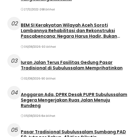
27/12/2022
•
268 Dilihat
02
BEM SI Kerakyatan Wilayah Aceh Soroti
Lambannya Rehabilitasi dan Rekonstruksi
Pascabencana: Negara Harus Hadir, Bukan
Terjebak dalam Birokrasi
06/08/2026
•
93 Dilihat
03
Iuran Jalan Terus Fasilitas Gedung Pasar
Tradisional di Subulussalam Memprihatinkan
02/08/2026
•
90 Dilihat
04
Anggaran Ada, DPRK Desak PUPR Subulussalam
Segera Mengerjakan Ruas Jalan Menuju
Rundeng
05/08/2026
•
84 Dilihat
05
Pasar Tradisional Subulussalam Sumbang PAD